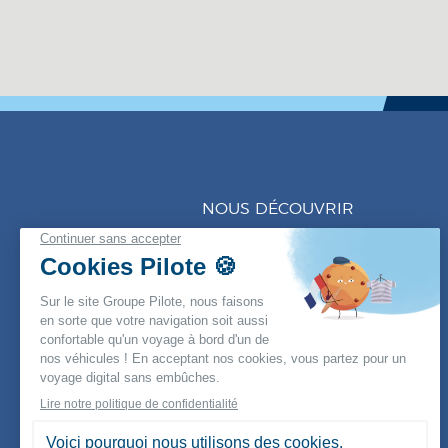
NOUS DÉCOUVRIR
Au fil du temps
En quelques chiffres
La gouvernance
NOTRE EXPERTISE
Une tradition :
l’innovation
Nos sites