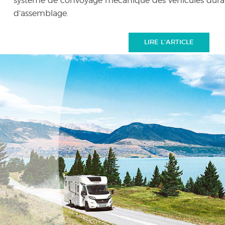
système de convoyage mécanique des véhicules duran
d’assemblage.
LIRE L'ARTICLE