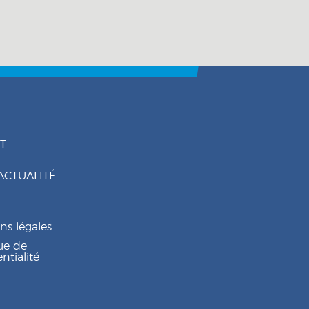
T
ACTUALITÉ
ns légales
ue de
ntialité