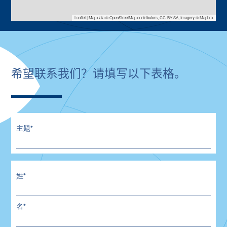
Leaflet
| Map data ©
OpenStreetMap
contributors,
CC-BY-SA
, Imagery ©
Mapbox
希望联系我们？请填写以下表格。
主题*
姓*
名*