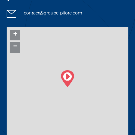
contact@groupe-pilote.com
+
−